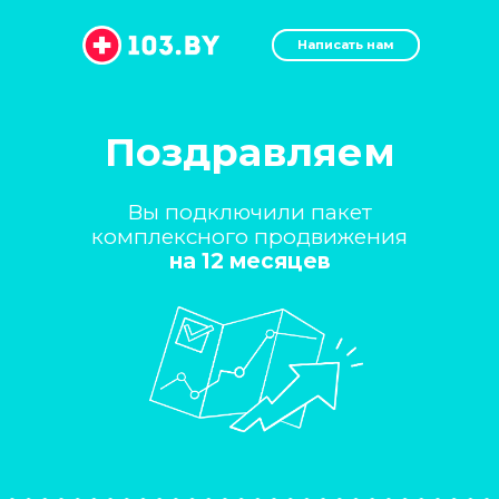
месяцев
Написать нам
Поздравляем
Вы подключили пакет
комплексного продвижения
Что входит в паке
на 12 месяцев
продвижения: