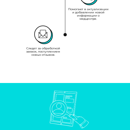
Помогают в актуализации
и добавлении новой
информации о
медцентре.
Следят за обработкой
заявок, поступлением
новых отзывов.