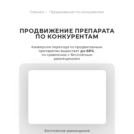
ЗАЯВКА НА
Главная
/
Продвижение по конкурентам
ПРОДВИЖЕНИЕ
ПРОДВИЖЕНИЕ ПРЕПАРАТА
ПО КОНКУРЕНТАМ
Заполните форму и наш
специалист свяжется с вами и
расскажет обо всех рекламных
Конверсия перехода по продвигаемым
возможностях проекта 103.BY для
препаратам вырастает
до 68%
,
продвижения препаратов и БАД.
по сравнению с бесплатным
размещением
+375
Бесплатное размещение